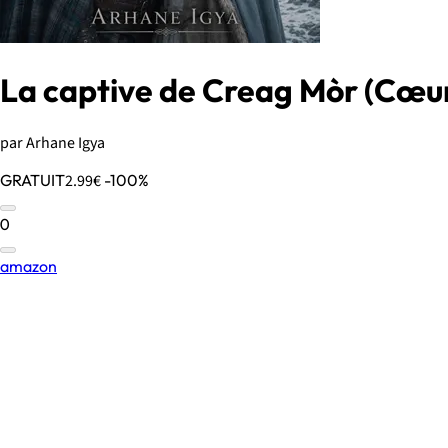
La captive de Creag Mòr (Cœur
par Arhane Igya
GRATUIT
2.99€
-100%
0
amazon