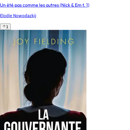
Un été pas comme les autres (Nick & Em t. 1)
Elodie Nowodazkij
1