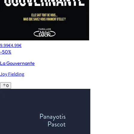
9.99€
4.99€
-50%
La Gouvernante
Joy Fielding
0