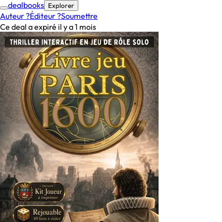
deal
books
Explorer
Auteur ?
Éditeur ?
Soumettre
Ce deal a expiré il y a 1 mois