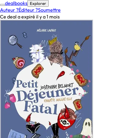
deal
books
Explorer
Auteur ?
Éditeur ?
Soumettre
Ce deal a expiré il y a 1 mois