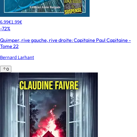
6.99€
1.99€
-72%
Quimper, rive gauche, rive droite: Capitaine Paul Capitaine -
Tome 22
Bernard Larhant
0