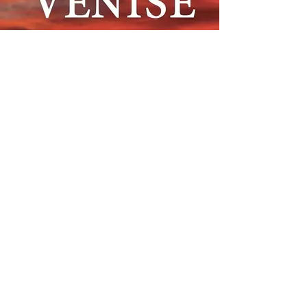
7.99€
2.49€
-69%
Les silences de Venise
Evelyne Dress
0