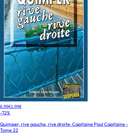
6.99€
1.99€
-72%
Quimper, rive gauche, rive droite: Capitaine Paul Capitaine -
Tome 22