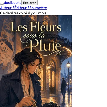
deal
books
Explorer
Auteur ?
Éditeur ?
Soumettre
Ce deal a expiré il y a 1 mois