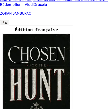
Rédemption - Vlad Dracula
ZORAN BAMBURAC
0