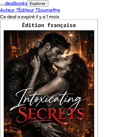
deal
books
Explorer
Auteur ?
Éditeur ?
Soumettre
Ce deal a expiré il y a 1 mois