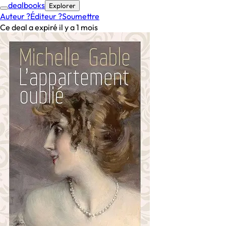
deal
books
Explorer
Auteur ?
Éditeur ?
Soumettre
Ce deal a expiré il y a 1 mois