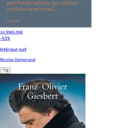
14.99€
6.99€
-53%
Intérieur nuit
Nicolas Demorand
0