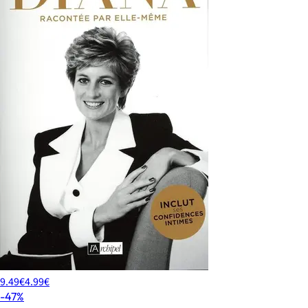
9.49€
4.99€
-47%