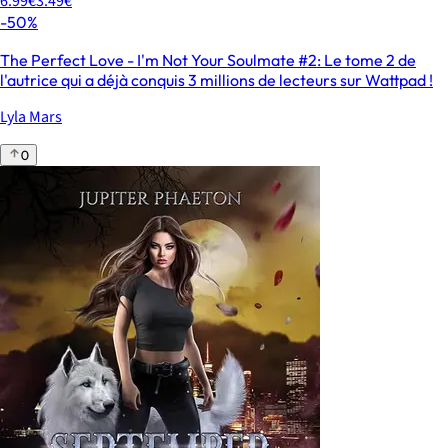
6.99€
3.49€
-50%
The Perfect Love - I'm Not Your Soulmate #2: Le tome 2 de
l'autrice qui a déjà conquis 3 millions de lecteurs sur Wattpad !
Lyla Mars
0