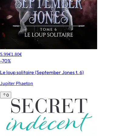
5.99€
1.80€
-70%
Le loup solitaire (September Jones t. 6)
Jupiter Phaeton
0