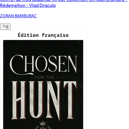
Rédemption - Vlad Dracula
ZORAN BAMBURAC
0