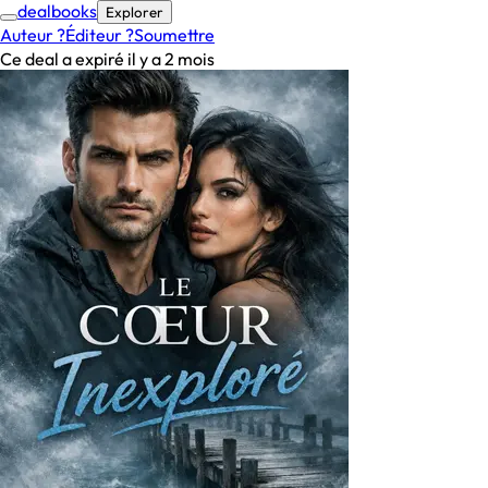
deal
books
Explorer
Auteur ?
Éditeur ?
Soumettre
Ce deal a expiré il y a 2 mois