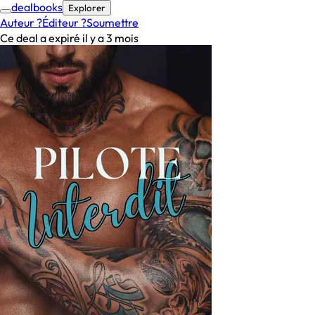
deal
books
Explorer
Auteur ?
Éditeur ?
Soumettre
Ce deal a expiré il y a 3 mois