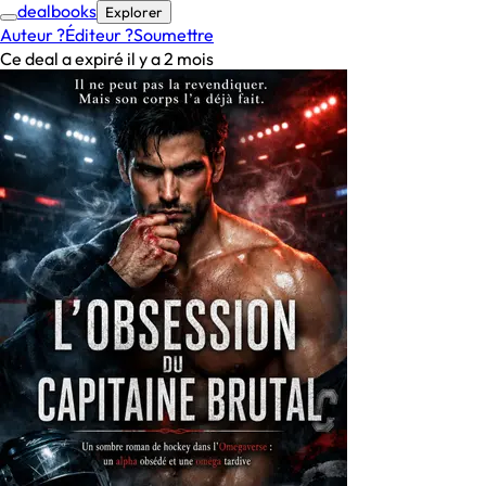
deal
books
Explorer
Auteur ?
Éditeur ?
Soumettre
Ce deal a expiré il y a 2 mois