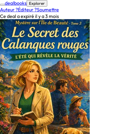
deal
books
Explorer
Auteur ?
Éditeur ?
Soumettre
Ce deal a expiré il y a 3 mois