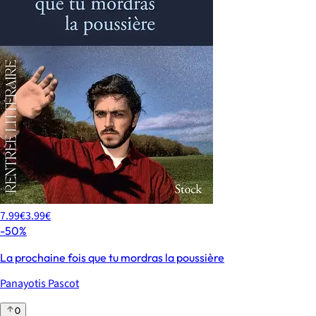
7.99€
3.99€
-50%
La prochaine fois que tu mordras la poussière
Panayotis Pascot
0