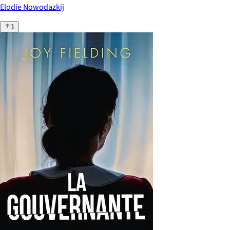
Elodie Nowodazkij
1