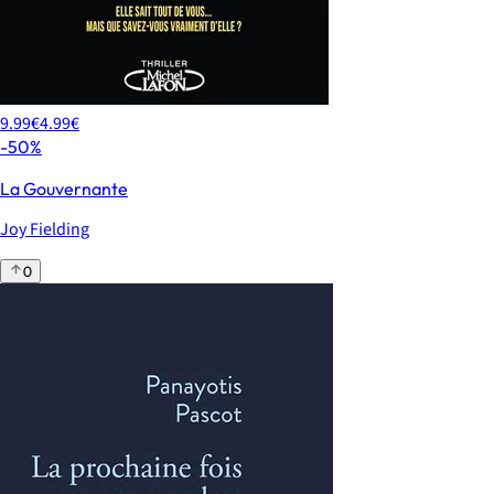
9.99€
4.99€
-50%
La Gouvernante
Joy Fielding
0