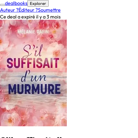
deal
books
Explorer
Auteur ?
Éditeur ?
Soumettre
Ce deal a expiré il y a 3 mois