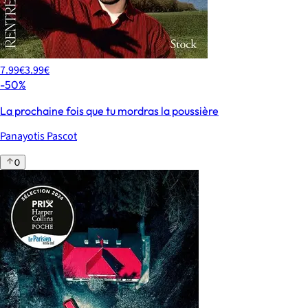
7.99€
3.99€
-50%
La prochaine fois que tu mordras la poussière
Panayotis Pascot
0