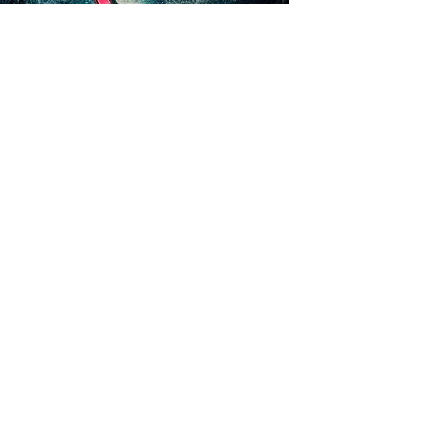
7.99€
3.99€
-50%
Quand tu ouvriras les yeux
Pétronille Rostagnat
0